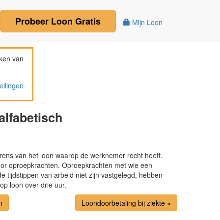
Probeer
Loon
Gratis
Mijn Loon
ken van
ellingen
lfabetisch
rens van het loon waarop de werknemer recht heeft.
oor oproepkrachten. Oproepkrachten met wie een
 tijdstippen van arbeid niet zijn vastgelegd, hebben
op loon over drie uur.
n
Loondoorbetaling bij ziekte »