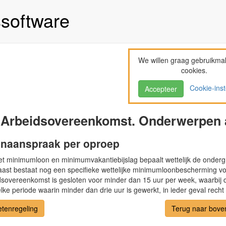
ssoftware
We willen graag gebruikma
cookies.
Cookie-inst
Accepteer
 Arbeidsovereenkomst. Onderwerpen a
naanspraak per oproep
t minimumloon en minimumvakantiebijslag bepaalt wettelijk de onderg
aast bestaat nog een specifieke wettelijke minimumloonbescherming v
dsovereenkomst is gesloten voor minder dan 15 uur per week, waarbij de
lke periode waarin minder dan drie uur is gewerkt, in ieder geval recht 
etenregeling
Terug naar bove