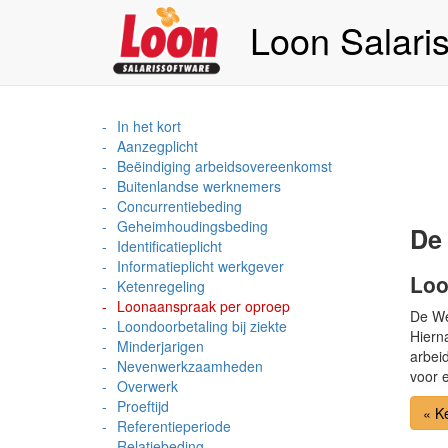
Loon Salari
In het kort
Aanzegplicht
Beëindiging arbeidsovereenkomst
Buitenlandse werknemers
Concurrentiebeding
Geheimhoudingsbeding
De
Identificatieplicht
Informatieplicht werkgever
Loo
Ketenregeling
Loonaanspraak per oproep
De We
Loondoorbetaling bij ziekte
Hiern
Minderjarigen
arbei
Nevenwerkzaamheden
voor e
Overwerk
Proeftijd
« K
Referentieperiode
Relatiebeding