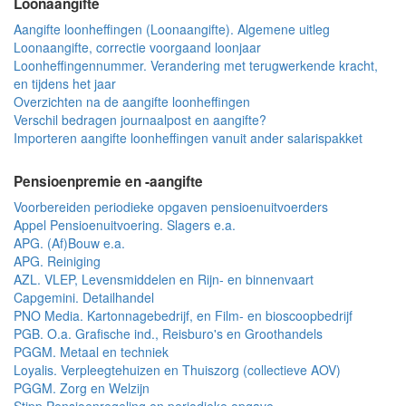
Loonaangifte
Aangifte loonheffingen (Loonaangifte). Algemene uitleg
Loonaangifte, correctie voorgaand loonjaar
Loonheffingennummer. Verandering met terugwerkende kracht,
en tijdens het jaar
Overzichten na de aangifte loonheffingen
Verschil bedragen journaalpost en aangifte?
Importeren aangifte loonheffingen vanuit ander salarispakket
Pensioenpremie en -aangifte
Voorbereiden periodieke opgaven pensioenuitvoerders
Appel Pensioenuitvoering. Slagers e.a.
APG. (Af)Bouw e.a.
APG. Reiniging
AZL. VLEP, Levensmiddelen en Rijn- en binnenvaart
Capgemini. Detailhandel
PNO Media. Kartonnagebedrijf, en Film- en bioscoopbedrijf
PGB. O.a. Grafische ind., Reisburo's en Groothandels
PGGM. Metaal en techniek
Loyalis. Verpleegtehuizen en Thuiszorg (collectieve AOV)
PGGM. Zorg en Welzijn