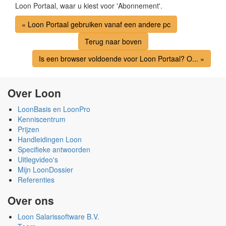
Loon Portaal, waar u kiest voor 'Abonnement'.
« Loon Portaal gebruiken vanaf een andere pc
Terug naar boven
Is een browser voldoende voor Loon Portaal? O... »
Over Loon
LoonBasis en LoonPro
Kenniscentrum
Prijzen
Handleidingen Loon
Specifieke antwoorden
Uitlegvideo's
Mijn LoonDossier
Referenties
Over ons
Loon Salarissoftware B.V.