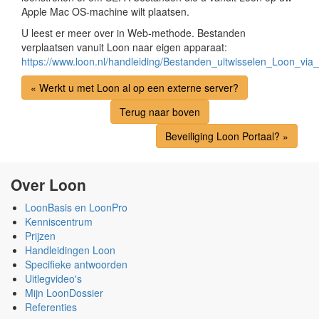
Apple Mac OS-machine wilt plaatsen.
U leest er meer over in Web-methode. Bestanden
verplaatsen vanuit Loon naar eigen apparaat:
https://www.loon.nl/handleiding/Bestanden_uitwisselen_Loon_vi
« Werkt u met Loon al op een externe server?
Terug naar boven
Beveiliging Loon Portaal? »
Over Loon
LoonBasis en LoonPro
Kenniscentrum
Prijzen
Handleidingen Loon
Specifieke antwoorden
Uitlegvideo's
Mijn LoonDossier
Referenties