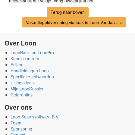
helptekst bij het veldje (vorig) fiscaal jaarloon.
Terug naar boven
Vakantiegeldverloning via taak in Loon Vandaa... »
Over Loon
LoonBasis en LoonPro
Kenniscentrum
Prijzen
Handleidingen Loon
Specifieke antwoorden
Uitlegvideo's
Mijn LoonDossier
Referenties
Over ons
Loon Salarissoftware B.V.
Team
Sponsoring
Contact