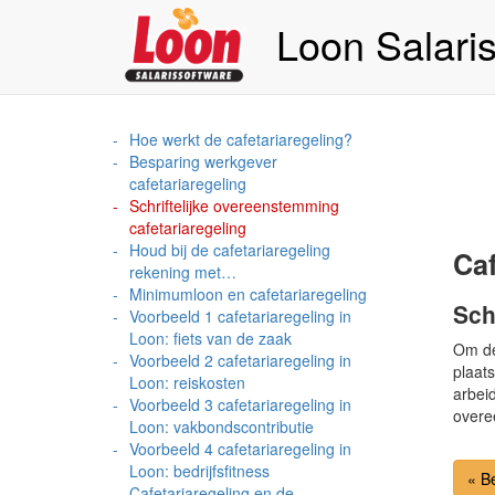
Loon Salari
Hoe werkt de cafetariaregeling?
Besparing werkgever
cafetariaregeling
Schriftelijke overeenstemming
cafetariaregeling
Houd bij de cafetariaregeling
Caf
rekening met…
Minimumloon en cafetariaregeling
Sch
Voorbeeld 1 cafetariaregeling in
Loon: fiets van de zaak
Om de
Voorbeeld 2 cafetariaregeling in
plaat
Loon: reiskosten
arbeid
Voorbeeld 3 cafetariaregeling in
overe
Loon: vakbondscontributie
Voorbeeld 4 cafetariaregeling in
Loon: bedrijfsfitness
« B
Cafetariaregeling en de