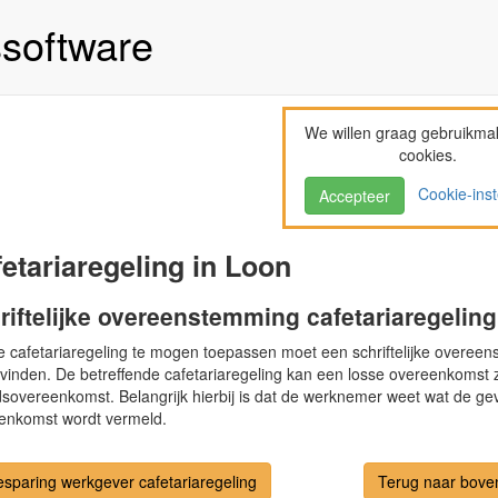
ssoftware
We willen graag gebruikma
cookies.
Cookie-inst
Accepteer
etariaregeling in Loon
riftelijke overeenstemming cafetariaregeling
 cafetariaregeling te mogen toepassen moet een schriftelijke overe
svinden. De betreffende cafetariaregeling kan een losse overeenkomst 
sovereenkomst. Belangrijk hierbij is dat de werknemer weet wat de gevol
enkomst wordt vermeld.
esparing werkgever cafetariaregeling
Terug naar bove