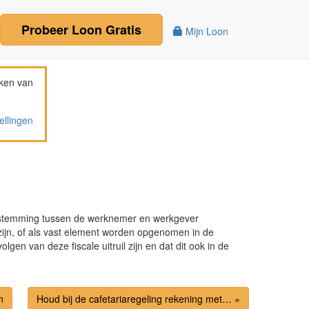
Probeer
Loon
Gratis
Mijn Loon
ken van
ellingen
enstemming tussen de werknemer en werkgever
zijn, of als vast element worden opgenomen in de
gen van deze fiscale uitruil zijn en dat dit ook in de
n
Houd bij de cafetariaregeling rekening met… »