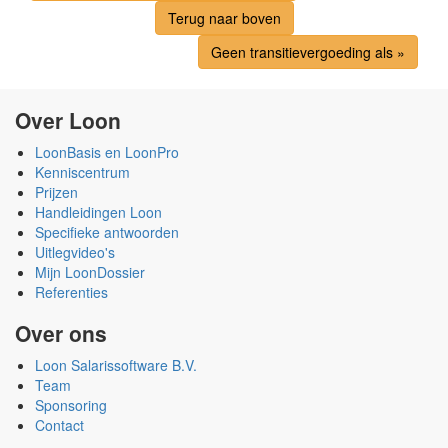
Terug naar boven
Geen transitievergoeding als »
Over Loon
LoonBasis en LoonPro
Kenniscentrum
Prijzen
Handleidingen Loon
Specifieke antwoorden
Uitlegvideo's
Mijn LoonDossier
Referenties
Over ons
Loon Salarissoftware B.V.
Team
Sponsoring
Contact