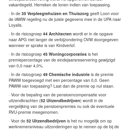
vakantiegeld. Herreken de lonen indien van toepassing.
· In de
35 Verpleegtehuizen en Thuiszorg
geeft Loon voor
de IAWW regeling nu de juiste gegevens mee in de UPA naar
Loyalis.
· In de risicogroep
44 Architecten
wordt er in de opgave
naar APG niet langer de verbijzondering OVW doorgegeven
wanneer er sprake is van Kindverlof.
· In de risicogroep
45 Woningcorporaties
is het
premiepercentage van de eindejaarsreservering gewijzigd
van 0,0 naar 4,0%.
· In de risicogroep
49 Chemische industrie
is de premie
PAWW toegevoegd met een percentage van 0,0. Geen
PAWW van toepassing? Laat dan de premie op nul staan.
· Voor de bepaling van de pensioencompensatie voor
uitzendkrachten (
52 Uitzendbedrijven
) wordt in de
vergelijking van de pensioenpremies nu ook de eventuele
RVU-premie meegenomen.
· Voor de
52 Uitzendbedrijven
is het nu mogelijk om op
werknemersniveau uitzonderingen op te nemen op de bij de