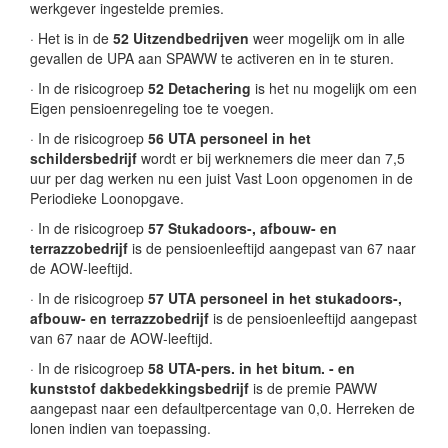
werkgever ingestelde premies.
· Het is in de
52 Uitzendbedrijven
weer mogelijk om in alle
gevallen de UPA aan SPAWW te activeren en in te sturen.
· In de risicogroep
52 Detachering
is het nu mogelijk om een
Eigen pensioenregeling toe te voegen.
· In de risicogroep
56 UTA personeel in het
schildersbedrijf
wordt er bij werknemers die meer dan 7,5
uur per dag werken nu een juist Vast Loon opgenomen in de
Periodieke Loonopgave.
· In de risicogroep
57 Stukadoors-, afbouw- en
terrazzobedrijf
is de pensioenleeftijd aangepast van 67 naar
de AOW-leeftijd.
· In de risicogroep
57 UTA personeel in het stukadoors-,
afbouw- en terrazzobedrijf
is de pensioenleeftijd aangepast
van 67 naar de AOW-leeftijd.
· In de risicogroep
58 UTA-pers. in het bitum. - en
kunststof dakbedekkingsbedrijf
is de premie PAWW
aangepast naar een defaultpercentage van 0,0. Herreken de
lonen indien van toepassing.