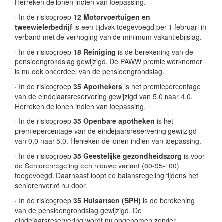
Herreken de lonen indien van toepassing.
· In de risicogroep
12 Motorvoertuigen en
tweewielerbedrijf
is een tijdvak toegevoegd per 1 februari in
verband met de verhoging van de minimum vakantiebijslag.
· In de risicogroep
18 Reiniging
is de berekening van de
pensioengrondslag gewijzigd. De PAWW premie werknemer
is nu ook onderdeel van de pensioengrondslag.
· In de risicogroep
35 Apothekers
is het premiepercentage
van de eindejaarsreservering gewijzigd van 5,0 naar 4,0.
Herreken de lonen indien van toepassing.
· In de risicogroep
35 Openbare apotheken
is het
premiepercentage van de eindejaarsreservering gewijzigd
van 0,0 naar 5,0. Herreken de lonen indien van toepassing.
· In de risicogroep
35 Geestelijke gezondheidszorg
is voor
de Seniorenregeling een nieuwe variant (80-95-100)
toegevoegd. Daarnaast loopt de balansregeling tijdens het
seniorenverlof nu door.
· In de risicogroep
35 Huisartsen (SPH)
is de berekening
van de pensioengrondslag gewijzigd. De
eindejaarsreservering wordt nu opgenomen zonder