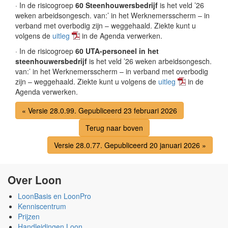
· In de risicogroep
60 Steenhouwersbedrijf
is het veld ’26
weken arbeidsongesch. van:’ in het Werknemersscherm – in
verband met overbodig zijn – weggehaald. Ziekte kunt u
volgens de
uitleg
in de Agenda verwerken.
· In de risicogroep
60 UTA-personeel in het
steenhouwersbedrijf
is het veld ’26 weken arbeidsongesch.
van:’ in het Werknemersscherm – in verband met overbodig
zijn – weggehaald. Ziekte kunt u volgens de
uitleg
in de
Agenda verwerken.
« Versie 28.0.99. Gepubliceerd 23 februari 2026
Terug naar boven
Versie 28.0.77. Gepubliceerd 20 januari 2026 »
Over Loon
LoonBasis en LoonPro
Kenniscentrum
Prijzen
Handleidingen Loon