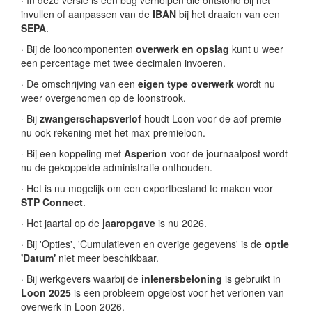
· In deze versie is een bug verholpen die ontstond bij het
invullen of aanpassen van de
IBAN
bij het draaien van een
SEPA
.
· Bij de looncomponenten
overwerk en opslag
kunt u weer
een percentage met twee decimalen invoeren.
· De omschrijving van een
eigen type overwerk
wordt nu
weer overgenomen op de loonstrook.
· Bij
zwangerschapsverlof
houdt Loon voor de aof-premie
nu ook rekening met het max-premieloon.
· Bij een koppeling met
Asperion
voor de journaalpost wordt
nu de gekoppelde administratie onthouden.
· Het is nu mogelijk om een exportbestand te maken voor
STP Connect
.
· Het jaartal op de
jaaropgave
is nu 2026.
· Bij 'Opties', 'Cumulatieven en overige gegevens' is de
optie
'Datum'
niet meer beschikbaar.
· Bij werkgevers waarbij de
inlenersbeloning
is gebruikt in
Loon 2025
is een probleem opgelost voor het verlonen van
overwerk in Loon 2026.