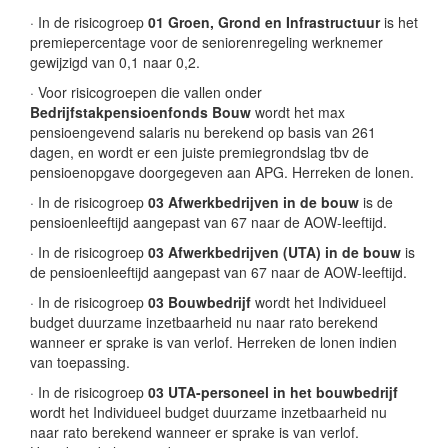
· In de risicogroep
01 Groen, Grond en Infrastructuur
is het
premiepercentage voor de seniorenregeling werknemer
gewijzigd van 0,1 naar 0,2.
· Voor risicogroepen die vallen onder
Bedrijfstakpensioenfonds Bouw
wordt het max
pensioengevend salaris nu berekend op basis van 261
dagen, en wordt er een juiste premiegrondslag tbv de
pensioenopgave doorgegeven aan APG. Herreken de lonen.
· In de risicogroep
03 Afwerkbedrijven in de bouw
is de
pensioenleeftijd aangepast van 67 naar de AOW-leeftijd.
· In de risicogroep
03 Afwerkbedrijven (UTA) in de bouw
is
de pensioenleeftijd aangepast van 67 naar de AOW-leeftijd.
· In de risicogroep
03 Bouwbedrijf
wordt het Individueel
budget duurzame inzetbaarheid nu naar rato berekend
wanneer er sprake is van verlof. Herreken de lonen indien
van toepassing.
· In de risicogroep
03 UTA-personeel in het bouwbedrijf
wordt het Individueel budget duurzame inzetbaarheid nu
naar rato berekend wanneer er sprake is van verlof.