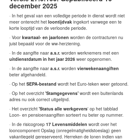
december 2025
· In het geval van een volledige periode in dienst wordt niet
meer onterecht het
loontijdvak
ingekort vanwege een te
korte looptijd van de verloonde periode.
· Voor
kwartaal- en jaarlonen
worden de contracturen nu
juist bepaald voor de ww-herziening.
· In de aangifte naar
a.s.r.
worden werknemers met een
uitdienstdatum in het jaar 2026
weer opgenomen.
· In de aangifte naar
a.s.r.
worden
vierwekenaangiften
beter afgehandeld.
· Op het
SEPA-bestand
wordt het Euro-teken weer getoond.
· Op het overzicht
'Stamgegevens'
wordt een buitenlands
adres nu ook correct uitgelijnd.
· Het overzicht
'Status alle werkgevers
' op het tabblad
Loon- en pensioenaangiften sorteert nu beter op nummer.
· In de risicogroep
17 Levensmiddelen
wordt over het
looncomponent Opslag (onregelmatigheidstoeslag) geen
vakantiegeld gereserveerd. Herreken de lonen indien van