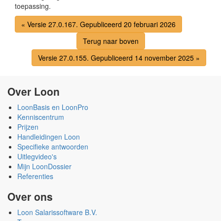
toepassing.
« Versie 27.0.167. Gepubliceerd 20 februari 2026
Terug naar boven
Versie 27.0.155. Gepubliceerd 14 november 2025 »
Over Loon
LoonBasis en LoonPro
Kenniscentrum
Prijzen
Handleidingen Loon
Specifieke antwoorden
Uitlegvideo's
Mijn LoonDossier
Referenties
Over ons
Loon Salarissoftware B.V.