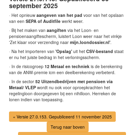
september 2025
· Het opnieuw
aangeven van het pad
voor van het opslaan
van een
SEPA of Auditfile
werkt weer.
· Bij het maken van
aangiften
via het Loon- en
pensioenaangiftescherm, luistert Loon weer naar het vinkje
'Zet klaar voor verzending naar
mijn.loondossier.nl'
.
· Na het importeren van
'Opslag'
uit het
CSV-bestand
staat
er nu het juiste bedrag in het verloningsscherm.
· In de risicogroep
12 Metaal en techniek
is de berekening
van de ANW-premie icm een deelberekening verbeterd.
· In de sector
52 Uitzendbedrijven met pensioen via
Metaal/ VLEP
wordt nu ook voor oproepkrachten het
regelingloon doorgegeven bij een nihilloon. Herreken de
lonen indien van toepassing.
« Versie 27.0.153. Gepubliceerd 11 november 2025
Terug naar boven