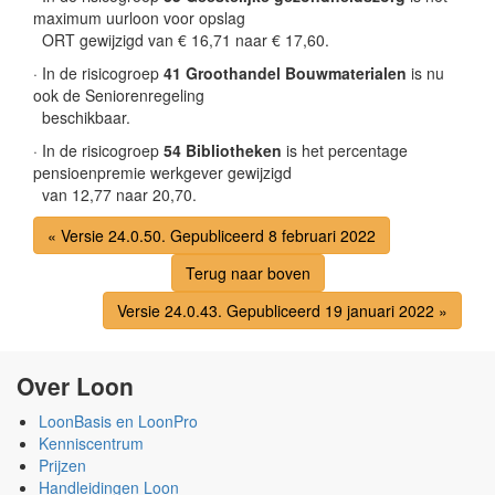
maximum uurloon voor opslag
ORT gewijzigd van € 16,71 naar € 17,60.
· In de risicogroep
41 Groothandel Bouwmaterialen
is nu
ook de Seniorenregeling
beschikbaar.
· In de risicogroep
54 Bibliotheken
is het percentage
pensioenpremie werkgever gewijzigd
van 12,77 naar 20,70.
« Versie 24.0.50. Gepubliceerd 8 februari 2022
Terug naar boven
Versie 24.0.43. Gepubliceerd 19 januari 2022 »
Over Loon
LoonBasis en LoonPro
Kenniscentrum
Prijzen
Handleidingen Loon