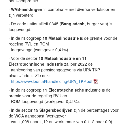
pensioenpremie.
·
WAB-meldingen
in combinatie met diverse verlofsoorten
zijn verbeterd.
· De code nationaliteit 0345 (
Bangladesh
, burger van) is
toegevoegd.
· In de risicogroep
10 Metaalindustrie
is de premie voor de
regeling RVU en ROM
toegevoegd (werkgever 0,41%).
· Voor de sector
10 Metaalindustrie en 11
Electrotechnische industrie
zal per 2022 de
aanlevering van pensioengegevens via UPA TKP
plaatsvinden. Zie ook:
https://www.loon.nl/handleiding/UPA_TKP.pdf
· In de risicogroep
11 Electrotechnische
industrie is de
premie voor de regeling RVU en
ROM toegevoegd (werkgever 0,41%).
· In de sector
15 Slagersbedrijven
zijn de percentages voor
de WGA aangepast (werkgever
van 1,008 naar 1,12 en werknemer van 0,112 naar 0,0).