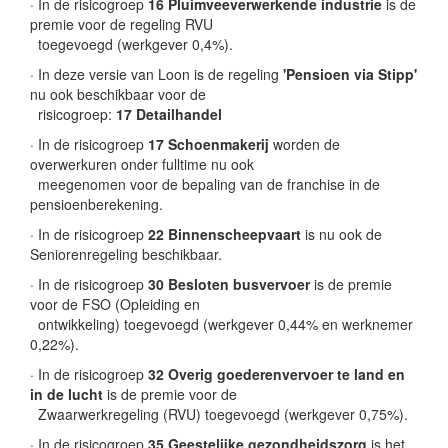
· In de risicogroep
16 Pluimveeverwerkende industrie
is de
premie voor de regeling RVU
toegevoegd (werkgever 0,4%).
· In deze versie van Loon is de regeling
'Pensioen via Stipp'
nu ook beschikbaar voor de
risicogroep:
17 Detailhandel
· In de risicogroep
17 Schoenmakerij
worden de
overwerkuren onder fulltime nu ook
meegenomen voor de bepaling van de franchise in de
pensioenberekening.
· In de risicogroep
22 Binnenscheepvaart
is nu ook de
Seniorenregeling beschikbaar.
· In de risicogroep
30 Besloten busvervoer
is de premie
voor de FSO (Opleiding en
ontwikkeling) toegevoegd (werkgever 0,44% en werknemer
0,22%).
· In de risicogroep
32 Overig goederenvervoer te land en
in de lucht
is de premie voor de
Zwaarwerkregeling (RVU) toegevoegd (werkgever 0,75%).
· In de risicogroep
35 Geestelijke gezondheidszorg
is het