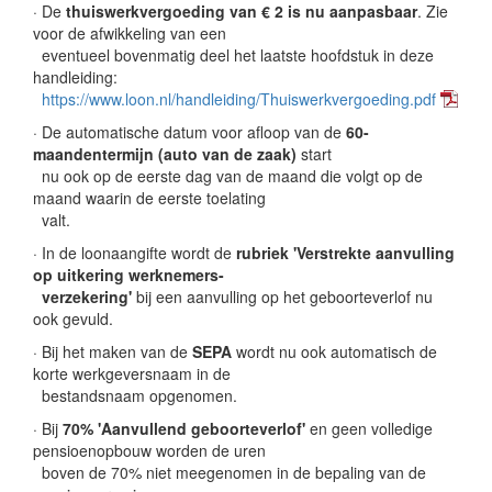
· De
thuiswerkvergoeding van € 2 is nu aanpasbaar
. Zie
voor de afwikkeling van een
eventueel bovenmatig deel het laatste hoofdstuk in deze
handleiding:
https://www.loon.nl/handleiding/Thuiswerkvergoeding.pdf
· De automatische datum voor afloop van de
60-
maandentermijn (auto van de zaak)
start
nu ook op de eerste dag van de maand die volgt op de
maand waarin de eerste toelating
valt.
· In de loonaangifte wordt de
rubriek 'Verstrekte aanvulling
op uitkering werknemers-
verzekering'
bij een aanvulling op het geboorteverlof nu
ook gevuld.
· Bij het maken van de
SEPA
wordt nu ook automatisch de
korte werkgeversnaam in de
bestandsnaam opgenomen.
· Bij
70% 'Aanvullend geboorteverlof'
en geen volledige
pensioenopbouw worden de uren
boven de 70% niet meegenomen in de bepaling van de