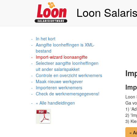
Loon Salari
In het kort
Aangifte loonheffingen is XML-
bestand
Import-wizard loonaangifte
Selecteer aangifte loonheffingen
uit ander salarispakket
Imp
Controle en overzicht werknemers
Maak nieuwe werkgever
Imp
Importeren werknemers
Check de werknemersgegevens!
Loon 
« Alle handleidingen
Ga vo
1) 'Ad
2) 'Im
3) Kie
« A