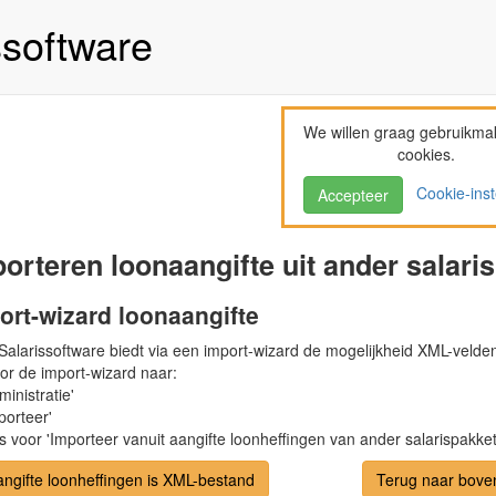
ssoftware
We willen graag gebruikma
cookies.
Cookie-inst
Accepteer
orteren loonaangifte uit ander salari
ort-wizard loonaangifte
Salarissoftware biedt via een import-wizard de mogelijkheid XML-velden
or de import-wizard naar:
ministratie'
porteer'
s voor 'Importeer vanuit aangifte loonheffingen van ander salarispakket.
angifte loonheffingen is XML-bestand
Terug naar bove