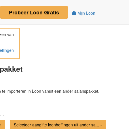
Probeer
Loon
Gratis
Mijn Loon
ken van
ellingen
spakket
 te importeren in Loon vanuit een ander salarispakket.
..'
n
Selecteer aangifte loonheffingen uit ander sa... »