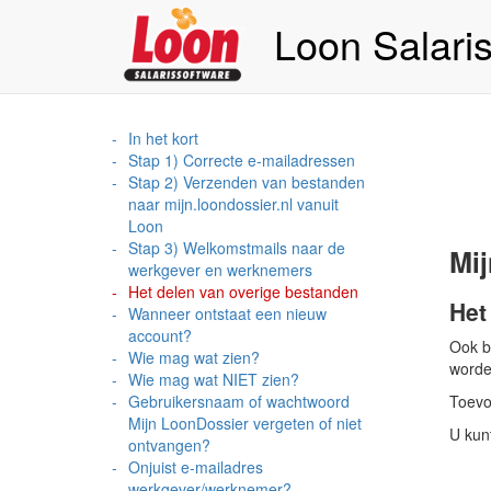
Loon Salari
In het kort
Stap 1) Correcte e-mailadressen
Stap 2) Verzenden van bestanden
naar mijn.loondossier.nl vanuit
Loon
Stap 3) Welkomstmails naar de
Mij
werkgever en werknemers
Het delen van overige bestanden
Het
Wanneer ontstaat een nieuw
account?
Ook b
Wie mag wat zien?
worden
Wie mag wat NIET zien?
Gebruikersnaam of wachtwoord
Toevoe
Mijn LoonDossier vergeten of niet
U kunt
ontvangen?
Onjuist e-mailadres
werkgever/werknemer?