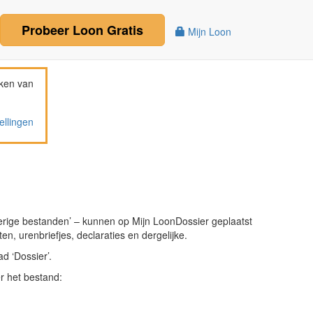
Probeer
Loon
Gratis
Mijn Loon
ken van
ellingen
rige bestanden’ – kunnen op Mijn LoonDossier geplaatst
n, urenbriefjes, declaraties en dergelijke.
d ‘Dossier’.
r het bestand: