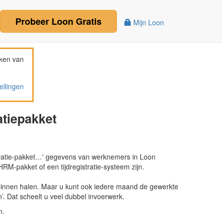
Probeer
Loon
Gratis
Mijn Loon
ken van
ellingen
atiepakket
gistratie-pakket…' gegevens van werknemers in Loon
RM-pakket of een tijdregistratie-systeem zijn.
binnen halen. Maar u kunt ook iedere maand de gewerkte
’. Dat scheelt u veel dubbel invoerwerk.
n.