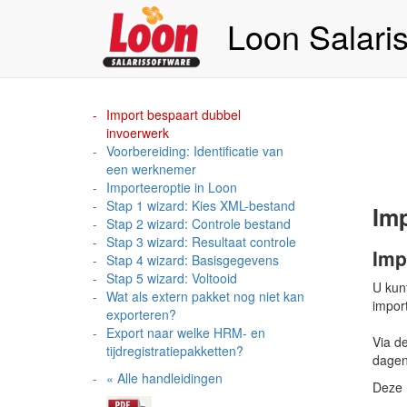
Loon Salari
Import bespaart dubbel
invoerwerk
Voorbereiding: Identificatie van
een werknemer
Importeeroptie in Loon
Stap 1 wizard: Kies XML-bestand
Imp
Stap 2 wizard: Controle bestand
Stap 3 wizard: Resultaat controle
Imp
Stap 4 wizard: Basisgegevens
Stap 5 wizard: Voltooid
U kunt
Wat als extern pakket nog niet kan
import
exporteren?
Export naar welke HRM- en
Via d
tijdregistratiepakketten?
dagen 
« Alle handleidingen
Deze h