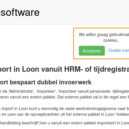
ssoftware
We willen graag gebruikma
cookies.
Cookie-inst
Accepteer
ort in Loon vanuit HRM- of tijdregistr
ort bespaart dubbel invoerwerk
 via 'Administratie', 'Importeer', 'Importeer vanuit personeels- tijdre
eren vanuit een extern pakket. Dat externe pakket zal in de regel een H
e import in Loon kunt u eenmalig de vaste werknemersgegevens naar 
en uren van de oproepkrachten uit het externe pakket in Loon ‘trekken
andleiding beschrijft hoe u vanuit een extern pakket importeert in Loo