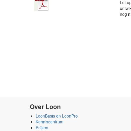
Let o
ontwi
nog ni
Over Loon
LoonBasis en LoonPro
Kenniscentrum
Prijzen