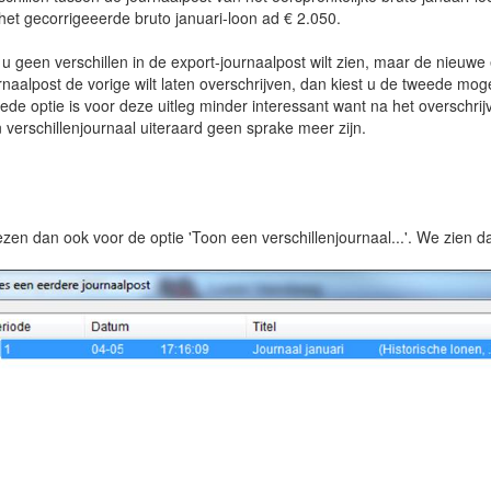
t gecorrigeeerde bruto januari-loon ad € 2.050.
 u geen verschillen in de export-journaalpost wilt zien, maar de nieuwe 
aalpost de vorige wilt laten overschrijven, dan kiest u de tweede moge
e optie is voor deze uitleg minder interessant want na het overschrij
erschillenjournaal uiteraard geen sprake meer zijn.
ezen dan ook voor de optie 'Toon een verschillenjournaal...'. We zien d