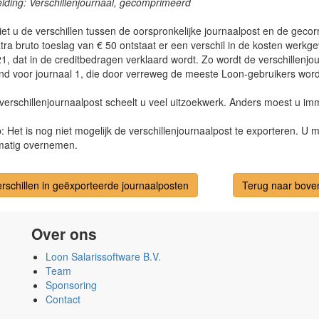
lding: Verschillenjournaal, gecomprimeerd
iet u de verschillen tussen de oorspronkelijke journaalpost en de geco
ra bruto toeslag van € 50 ontstaat er een verschil in de kosten werkge
1, dat in de creditbedragen verklaard wordt. Zo wordt de verschillenjo
nd voor journaal 1, die door verreweg de meeste Loon-gebruikers word
verschillenjournaalpost scheelt u veel uitzoekwerk. Anders moest u im
: Het is nog niet mogelijk de verschillenjournaalpost te exporteren. U 
atig overnemen.
erschillen in geëxporteerde journaalposten
Terug naar bove
Over ons
Loon Salarissoftware B.V.
Team
Sponsoring
Contact