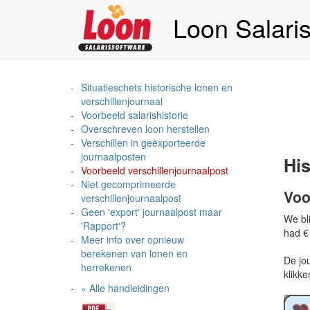
Loon Salari
Situatieschets historische lonen en
verschillenjournaal
Voorbeeld salarishistorie
Overschreven loon herstellen
Verschillen in geëxporteerde
journaalposten
His
Voorbeeld verschillenjournaalpost
Niet gecomprimeerde
Voo
verschillenjournaalpost
Geen 'export' journaalpost maar
We bli
'Rapport'?
had € 
Meer info over opnieuw
berekenen van lonen en
De jo
herrekenen
klikke
« Alle handleidingen