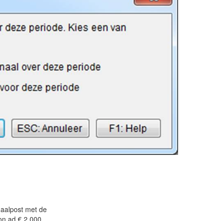
naalpost met de
on ad € 2.000