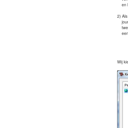
en he
2) Als
journ
tweed
een v
Wij ki