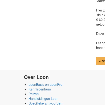
Afbee
Hier z
de ext
€ 60,2
getoo
Deze 
Let op
handm
« V
Over Loon
LoonBasis en LoonPro
Kenniscentrum
Prijzen
Handleidingen Loon
Specifieke antwoorden