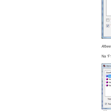
Afbee
Na 'F1