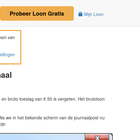
Probeer
Loon
Gratis
Mijn Loon
ken van
ellingen
naal
- en bruto toeslag van € 50 is vergeten. Het brutoloon
 Als we in het bekende scherm van de journaalpost nu
pje: