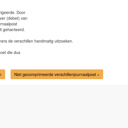
rrigeerde. Door
ver (debet) van
urnaalpost
t gehanteerd.
mers de verschillen handmatig uitzoeken.
moet die dus
n
Niet gecomprimeerde verschillenjournaalpost »