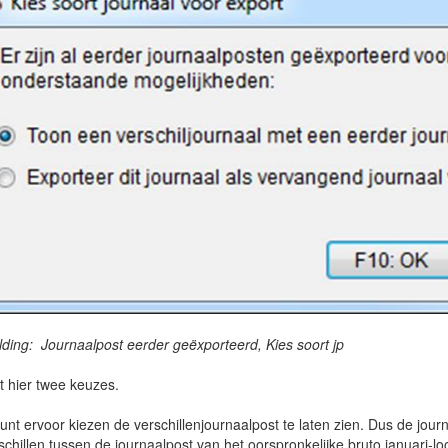
lding: Journaalpost eerder geëxporteerd, Kies soort jp
t hier twee keuzes.
unt ervoor kiezen de verschillenjournaalpost te laten zien. Dus de jour
hillen tussen de journaalpost van het oorspronkelijke bruto januari-lo