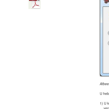
Afbee
U heb
1) U k
versc