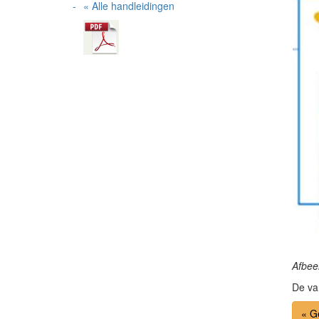
« Alle handleidingen
Afbee
De va
« G