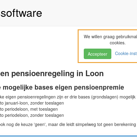
ssoftware
We willen graag gebruikma
cookies.
Cookie-inst
Accepteer
en pensioenregeling in Loon
e mogelijke bases eigen pensioenpremie
lke eigen pensioenregelingen zijn er drie bases (grondslagen) mogelijk 
to januari-loon, zonder toeslagen
uto periodeloon, met toeslagen
uto periodeloon, zonder toeslagen
 ook nog de keuze 'geen', maar die leidt simpelweg tot geen berekenin