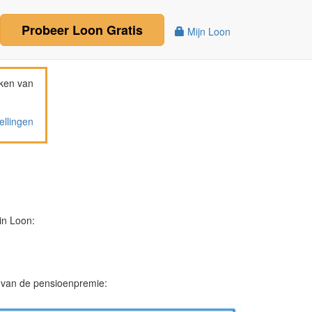
Probeer
Loon
Gratis
Mijn Loon
ken van
ellingen
in Loon:
g van de pensioenpremie: