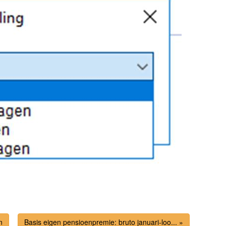
n
Basis eigen pensioenpremie: bruto januari-loo... »