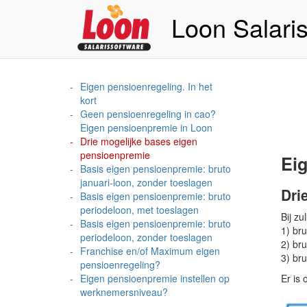
Loon Salari
Eigen pensioenregeling. In het
kort
Geen pensioenregeling in cao?
Eigen pensioenpremie in Loon
Drie mogelijke bases eigen
pensioenpremie
Eig
Basis eigen pensioenpremie: bruto
januari-loon, zonder toeslagen
Dri
Basis eigen pensioenpremie: bruto
periodeloon, met toeslagen
Bij zu
Basis eigen pensioenpremie: bruto
1) bru
periodeloon, zonder toeslagen
2) br
Franchise en/of Maximum eigen
3) br
pensioenregeling?
Eigen pensioenpremie instellen op
Er is
werknemersniveau?