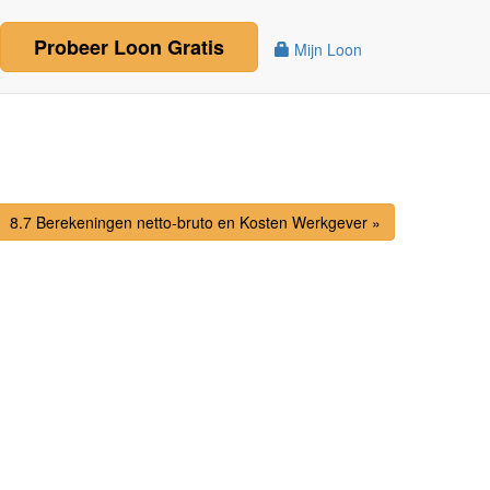
Probeer
Loon
Gratis
Mijn Loon
8.7 Berekeningen netto-bruto en Kosten Werkgever »