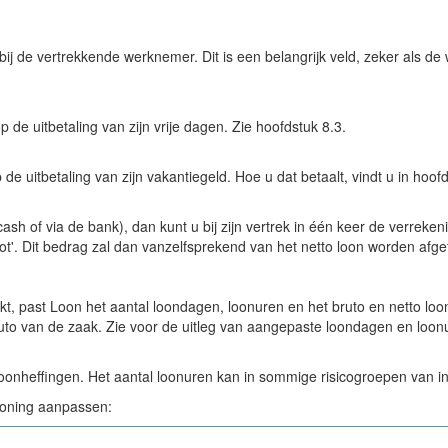
a bij de vertrekkende werknemer. Dit is een belangrijk veld, zeker als d
de uitbetaling van zijn vrije dagen. Zie hoofdstuk 8.3.
e uitbetaling van zijn vakantiegeld. Hoe u dat betaalt, vindt u in hoofd
sh of via de bank), dan kunt u bij zijn vertrek in één keer de verreken
ot'. Dit bedrag zal dan vanzelfsprekend van het netto loon worden afge
t, past Loon het aantal loondagen, loonuren en het bruto en netto loo
uto van de zaak. Zie voor de uitleg van aangepaste loondagen en loonur
oonheffingen. Het aantal loonuren kan in sommige risicogroepen van in
rloning aanpassen: