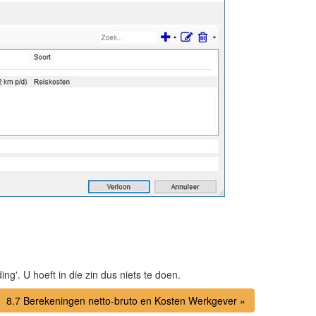
g'. U hoeft in die zin dus niets te doen.
8.7 Berekeningen netto-bruto en Kosten Werkgever »