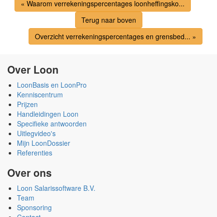
« Waarom verrekeningspercentages loonheffingsko...
Terug naar boven
Overzicht verrekeningspercentages en grensbed... »
Over Loon
LoonBasis en LoonPro
Kenniscentrum
Prijzen
Handleidingen Loon
Specifieke antwoorden
Uitlegvideo's
Mijn LoonDossier
Referenties
Over ons
Loon Salarissoftware B.V.
Team
Sponsoring