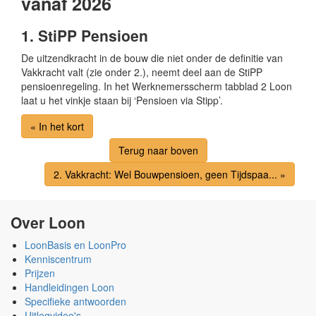
vanaf 2026
1. StiPP Pensioen
De uitzendkracht in de bouw die niet onder de definitie van
Vakkracht valt (zie onder 2.), neemt deel aan de StiPP
pensioenregeling. In het Werknemersscherm tabblad 2 Loon
laat u het vinkje staan bij ‘Pensioen via Stipp’.
« In het kort
Terug naar boven
2. Vakkracht: Wel Bouwpensioen, geen Tijdspaa... »
Over Loon
LoonBasis en LoonPro
Kenniscentrum
Prijzen
Handleidingen Loon
Specifieke antwoorden
Uitlegvideo's