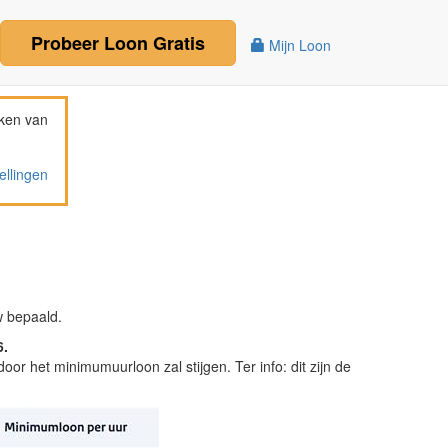
Probeer
Loon
Gratis
Mijn Loon
ken van
ellingen
w bepaald.
6.
r het minimumuurloon zal stijgen. Ter info: dit zijn de