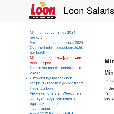
Loon Salari
Minimumuurloon sinds 2024. In
het kort
Vast minimumuurloon sinds 2024
Overzicht minimumuurloon 2026,
per leeftijd
Minimumuurlonen wijzigen twee
Mi
maal per jaar
Hoe zit het met de loondagen in
Min
2026?
Uitzondering: maandlonen
Let o
voltijders / regelmatige deeltijders.
Hoger uurloon
In de
Vierwekenloners en Weekloners
Per 1 
‘Onregelmatige werknemers’
bedra
(oproepkrachten)
‘Jaarurennorm’
Vanaf 2027 BBL-loonstaffel