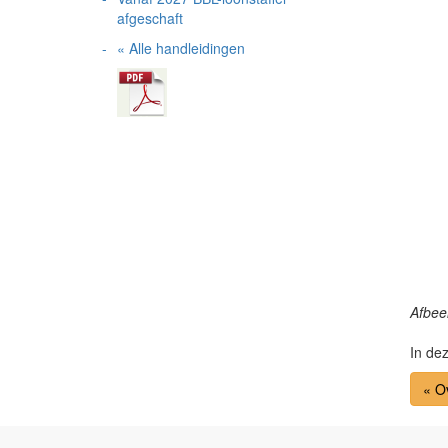
afgeschaft
« Alle handleidingen
Afbee
In de
« O