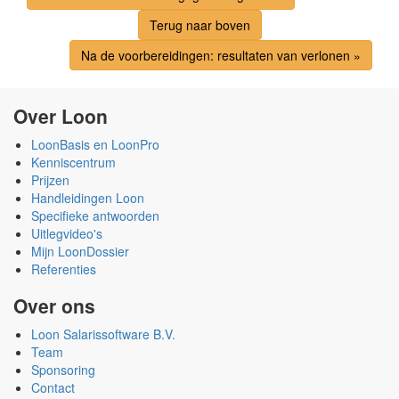
Terug naar boven
Na de voorbereidingen: resultaten van verlonen »
Over Loon
LoonBasis en LoonPro
Kenniscentrum
Prijzen
Handleidingen Loon
Specifieke antwoorden
Uitlegvideo's
Mijn LoonDossier
Referenties
Over ons
Loon Salarissoftware B.V.
Team
Sponsoring
Contact