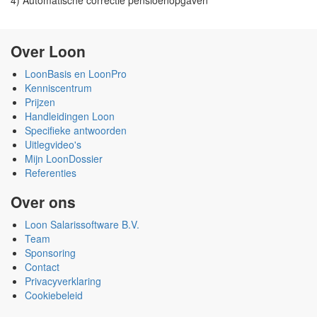
4) Automatische correctie pensioenopgaven
Over Loon
LoonBasis en LoonPro
Kenniscentrum
Prijzen
Handleidingen Loon
Specifieke antwoorden
Uitlegvideo's
Mijn LoonDossier
Referenties
Over ons
Loon Salarissoftware B.V.
Team
Sponsoring
Contact
Privacyverklaring
Cookiebeleid