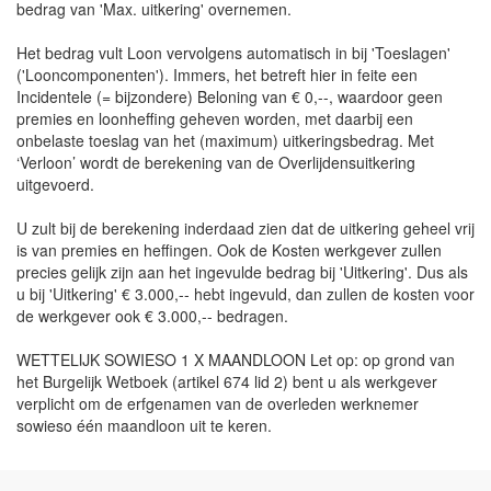
bedrag van 'Max. uitkering' overnemen.
Het bedrag vult Loon vervolgens automatisch in bij 'Toeslagen'
('Looncomponenten'). Immers, het betreft hier in feite een
Incidentele (= bijzondere) Beloning van € 0,--, waardoor geen
premies en loonheffing geheven worden, met daarbij een
onbelaste toeslag van het (maximum) uitkeringsbedrag. Met
‘Verloon’ wordt de berekening van de Overlijdensuitkering
uitgevoerd.
U zult bij de berekening inderdaad zien dat de uitkering geheel vrij
is van premies en heffingen. Ook de Kosten werkgever zullen
precies gelijk zijn aan het ingevulde bedrag bij 'Uitkering'. Dus als
u bij 'Uitkering' € 3.000,-- hebt ingevuld, dan zullen de kosten voor
de werkgever ook € 3.000,-- bedragen.
WETTELIJK SOWIESO 1 X MAANDLOON Let op: op grond van
het Burgelijk Wetboek (artikel 674 lid 2) bent u als werkgever
verplicht om de erfgenamen van de overleden werknemer
sowieso één maandloon uit te keren.