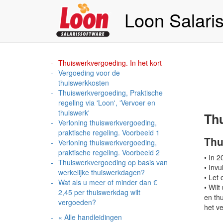
Loon Salari
Thuiswerkvergoeding. In het kort
Vergoeding voor de
thuiswerkkosten
Thuiswerkvergoeding, Praktische
regeling via 'Loon', 'Vervoer en
thuiswerk'
Th
Verloning thuiswerkvergoeding,
praktische regeling. Voorbeeld 1
Thu
Verloning thuiswerkvergoeding,
praktische regeling. Voorbeeld 2
• In 
Thuiswerkvergoeding op basis van
• Invu
werkelijke thuiswerkdagen?
• Let 
Wat als u meer of minder dan €
• Wil
2,45 per thuiswerkdag wilt
en th
vergoeden?
het ve
« Alle handleidingen