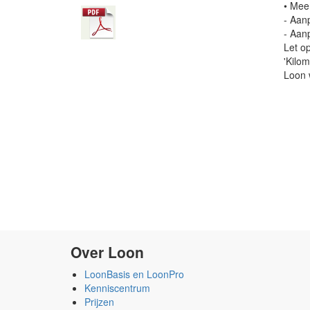
• Mee
- Aanp
- Aan
Let o
'Kilo
Loon 
Over Loon
LoonBasis en LoonPro
Kenniscentrum
Prijzen