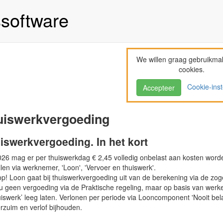
ssoftware
We willen graag gebruikma
cookies.
Cookie-inst
Accepteer
uiswerkvergoeding
iswerkvergoeding. In het kort
2026 mag er per thuiswerkdag € 2,45 volledig onbelast aan kosten word
llen via werknemer, 'Loon', 'Vervoer en thuiswerk'.
op! Loon gaat bij thuiswerkvergoeding uit van de berekening via de zog
t u geen vergoeding via de Praktische regeling, maar op basis van werk
uiswerk’ leeg laten. Verlonen per periode via Looncomponent 'Nooit be
rzuim en verlof bijhouden.