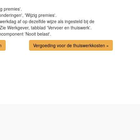
g premies'.
deringen', 'Wijzig premies'.
werkdag af op dezelfde wijze als ingesteld bij de
Zie Werkgever, tabblad 'Vervoer en thuiswerk'.
ncomponent 'Nooit belast'.
n
Vergoeding voor de thuiswerkkosten »