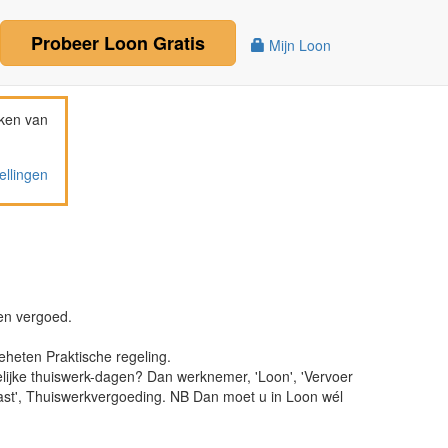
Probeer
Loon
Gratis
Mijn Loon
ken van
ellingen
en vergoed.
eheten Praktische regeling.
elijke thuiswerk-dagen? Dan werknemer, 'Loon', 'Vervoer
last', Thuiswerkvergoeding. NB Dan moet u in Loon wél