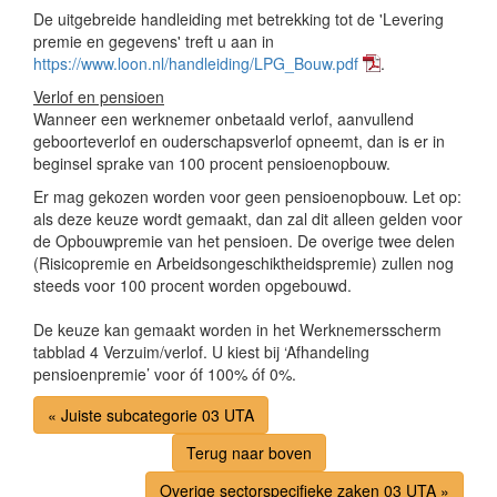
De uitgebreide handleiding met betrekking tot de 'Levering
premie en gegevens' treft u aan in
https://www.loon.nl/handleiding/LPG_Bouw.pdf
.
Verlof en pensioen
Wanneer een werknemer onbetaald verlof, aanvullend
geboorteverlof en ouderschapsverlof opneemt, dan is er in
beginsel sprake van 100 procent pensioenopbouw.
Er mag gekozen worden voor geen pensioenopbouw. Let op:
als deze keuze wordt gemaakt, dan zal dit alleen gelden voor
de Opbouwpremie van het pensioen. De overige twee delen
(Risicopremie en Arbeidsongeschiktheidspremie) zullen nog
steeds voor 100 procent worden opgebouwd.
De keuze kan gemaakt worden in het Werknemersscherm
tabblad 4 Verzuim/verlof. U kiest bij ‘Afhandeling
pensioenpremie’ voor óf 100% óf 0%.
« Juiste subcategorie 03 UTA
Terug naar boven
Overige sectorspecifieke zaken 03 UTA »