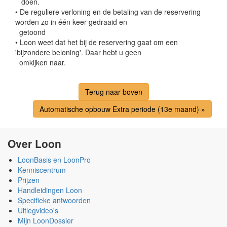
doen.
• De reguliere verloning en de betaling van de reservering
worden zo in één keer gedraaid en
getoond
• Loon weet dat het bij de reservering gaat om een
'bijzondere beloning'. Daar hebt u geen
omkijken naar.
Terug naar boven
Automatische opbouw Extra periode (13e maand) »
Over Loon
LoonBasis en LoonPro
Kenniscentrum
Prijzen
Handleidingen Loon
Specifieke antwoorden
Uitlegvideo's
Mijn LoonDossier