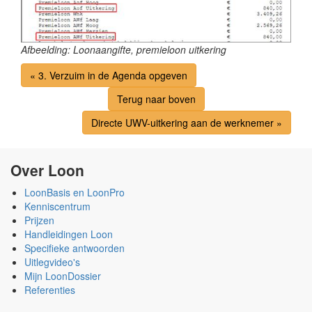
Afbeelding: Loonaangifte, premieloon uitkering
« 3. Verzuim in de Agenda opgeven
Terug naar boven
Directe UWV-uitkering aan de werknemer »
Over Loon
LoonBasis en LoonPro
Kenniscentrum
Prijzen
Handleidingen Loon
Specifieke antwoorden
Uitlegvideo's
Mijn LoonDossier
Referenties