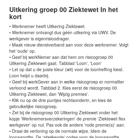
Uitkering groep 00 Ziektewet In het
kort
• Werknemer heeft Uitkering Ziektewet.
• Werknemer ontvangt dus géén uitkering via UWV. De
werkgever is eigenrisicodrager.
• Maak nieuw dienstverband aan voor deze werknemer. Volgt
het 'oude' op.
• Geef bij werkNemer aan dat hem om risicogroep 00
Uitkering Ziektewet gaat. Tabblad 'Loon', 'Loon'
• Let op dat u de juiste kleur (wit) voor de loonheffing kiest.
Loon helpt u daarbij.
• Geef bij werkGever aan in welke risicogroep er normaliter
verloond wordt. Tabblad 2. Kies eerst de risicogroep 00
Uitkering Ziektewet, dan 'Wijzig premies'.
• Klik nu op de drie puntjes rechtsonderin, en kies de
gebruikelijke risicogroep.
• Zet bij de risicogroep 00 Uitkering Ziektewet onder het
kopje 'Werknemersverzekeringen' de premie 'Ziektewet flex
werkgever' op nul. Pas ook de andere 'rode premie(s)' aan.
• Draai de verloning op de normale wijze. Idem de
loonaangifte. De 'afwijkende' codes voor de loonaangifte