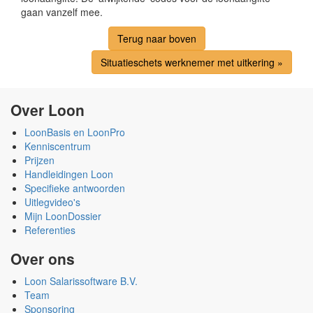
gaan vanzelf mee.
Terug naar boven
Situatieschets werknemer met uitkering »
Over Loon
LoonBasis en LoonPro
Kenniscentrum
Prijzen
Handleidingen Loon
Specifieke antwoorden
Uitlegvideo's
Mijn LoonDossier
Referenties
Over ons
Loon Salarissoftware B.V.
Team
Sponsoring