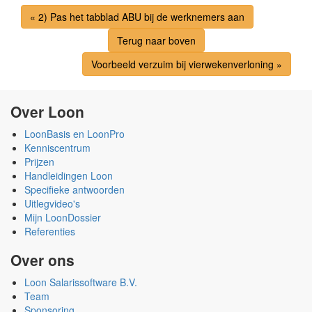
« 2) Pas het tabblad ABU bij de werknemers aan
Terug naar boven
Voorbeeld verzuim bij vierwekenverloning »
Over Loon
LoonBasis en LoonPro
Kenniscentrum
Prijzen
Handleidingen Loon
Specifieke antwoorden
Uitlegvideo's
Mijn LoonDossier
Referenties
Over ons
Loon Salarissoftware B.V.
Team
Sponsoring