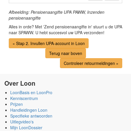
Afbeelding: Pensioenaangifte UPA PAWW, Inzenden
pensioenaangifte
Alles in orde? Met 'Zend pensioenaangifte in' stuurt u de UPA
naar SPAWW. U hebt succesvol uw UPA verzonden!
« Stap 2. Invullen UPA-account in Loon
Terug naar boven
Controleer retourmeldingen »
Over Loon
LoonBasis en LoonPro
Kenniscentrum
Prijzen
Handleidingen Loon
Specifieke antwoorden
Uitlegvideo's
Mijn LoonDossier