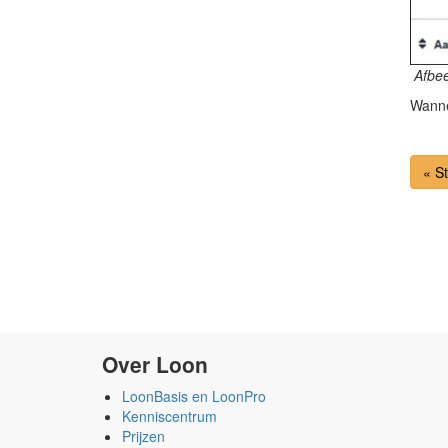
Afbee
Wanne
« S
Over Loon
LoonBasis en LoonPro
Kenniscentrum
Prijzen