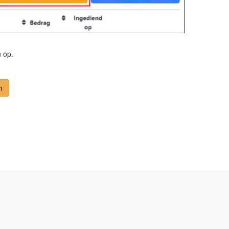
 op.
n