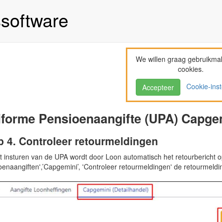
ssoftware
We willen graag gebruikma
cookies.
Cookie-inst
Accepteer
forme Pensioenaangifte (UPA) Capgem
p 4. Controleer retourmeldingen
t insturen van de UPA wordt door Loon automatisch het retourbericht op
oenaangiften',’Capgemini’, 'Controleer retourmeldingen' de retourmeld