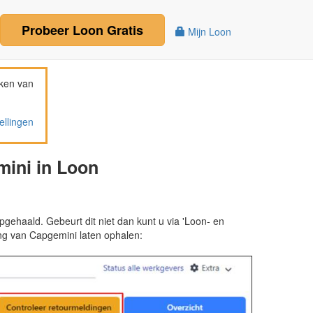
Probeer
Loon
Gratis
Mijn Loon
ken van
ellingen
ini in Loon
gehaald. Gebeurt dit niet dan kunt u via 'Loon- en
ing van Capgemini laten ophalen: