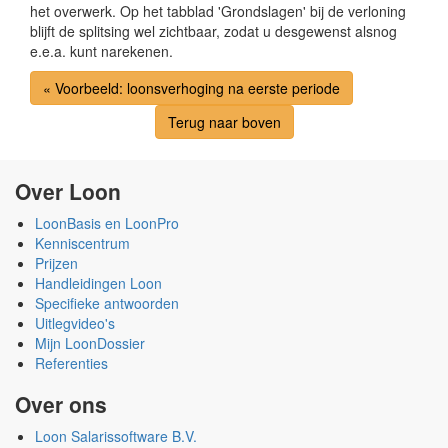
het overwerk. Op het tabblad 'Grondslagen' bij de verloning
blijft de splitsing wel zichtbaar, zodat u desgewenst alsnog
e.e.a. kunt narekenen.
« Voorbeeld: loonsverhoging na eerste periode
Terug naar boven
Over Loon
LoonBasis en LoonPro
Kenniscentrum
Prijzen
Handleidingen Loon
Specifieke antwoorden
Uitlegvideo's
Mijn LoonDossier
Referenties
Over ons
Loon Salarissoftware B.V.