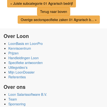
« Juiste subcategorie 01 Agrarisch bedrijf
Terug naar boven
Overige sectorspecifieke zaken 01 Agrarisch b... »
Over Loon
LoonBasis en LoonPro
Kenniscentrum
Prijzen
Handleidingen Loon
Specifieke antwoorden
Uitlegvideo's
Mijn LoonDossier
Referenties
Over ons
Loon Salarissoftware B.V.
Team
Sponsoring