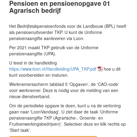
Pensioen en pensioenopgave 01
Agrarisch bedrijf
Het Bedrijfstakpensioenfonds voor de Landbouw (BPL) heeft
als pensioenuitvoerder TKP. U kunt de Uniforme
pensioenaangifte aanleveren via Loon.
Per 2021 maakt TKP gebruik van de Uniforme
pensioenaangifte (UPA).
U leest in de handleiding
https://www.loon.nl/Handleiding/UPA_TKP.pdf
hoe u dit
kunt voorbereiden en insturen.
Werknemersscherm tabblad 5 'Opgaven', de 'CAO-code'
voor werknemer. Deze is nodig voor de melding van een
nieuw dienstverband.
Om de periodieke opgave te doen, kunt u na de verloning
gaan naar 'LoonVandaag'. U ziet daar de taak ‘Uniforme
pensioenaangifte TKP (Agrarische-, Groente- en
Fruitverwerkingsbedrijven)'. Selecteer deze en klik rechts op
'Start taak'.