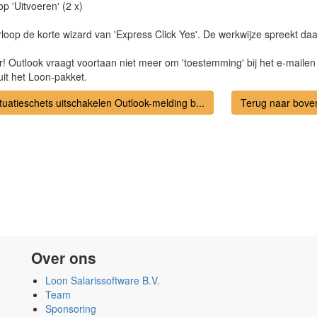
 op 'Uitvoeren' (2 x)
loop de korte wizard van 'Express Click Yes'. De werkwijze spreekt daar
ar! Outlook vraagt voortaan niet meer om 'toestemming' bij het e-maile
t het Loon-pakket.
tuatieschets uitschakelen Outlook-melding b...
Terug naar bove
Over ons
Loon Salarissoftware B.V.
Team
Sponsoring