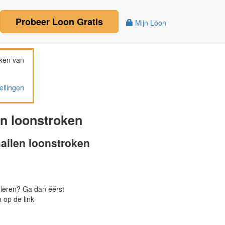
Probeer
Loon
Gratis
Mijn Loon
ken van
ellingen
en loonstroken
ailen loonstroken
alleren? Ga dan éérst
 op de link