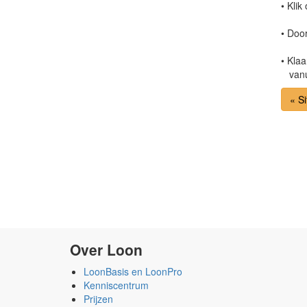
• Klik
• Door
• Kla
vanui
« Si
Over Loon
LoonBasis en LoonPro
Kenniscentrum
Prijzen