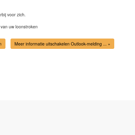
bij voor zich.
n van uw loonstroken
n
Meer informatie uitschakelen Outlook-melding ... »