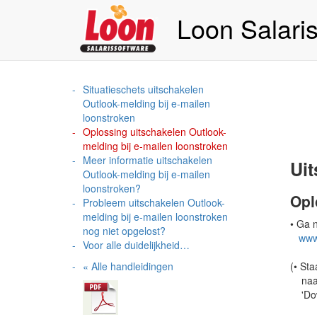
Loon Salari
Situatieschets uitschakelen
Outlook-melding bij e-mailen
loonstroken
Oplossing uitschakelen Outlook-
melding bij e-mailen loonstroken
Meer informatie uitschakelen
Uit
Outlook-melding bij e-mailen
loonstroken?
Opl
Probleem uitschakelen Outlook-
melding bij e-mailen loonstroken
• Ga n
nog niet opgelost?
www
Voor alle duidelijkheid…
« Alle handleidingen
(• Sta
naar 
'Down