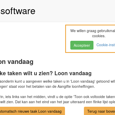
ssoftware
We willen graag gebruikma
cookies.
Cookie-inst
Accepteer
on vandaag
ke taken wilt u zien? Loon vandaag
sonderin kunt u aangeven welke taken u in 'Loon vandaag' getoond wilt
ngen' staat voor het betalen van de Aangifte loonheffingen.
n, iets links van het midden, vindt u de optie 'Toon ook voltooide taken
wilt zien. Dat kan aan het eind van het jaar uiteraard een flinke lijst op
utomatisch nieuwe taak Loon vandaag
Terug naar bove