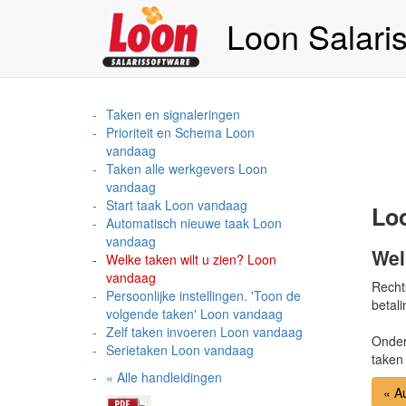
Loon Salari
Taken en signaleringen
Prioriteit en Schema Loon
vandaag
Taken alle werkgevers Loon
vandaag
Start taak Loon vandaag
Lo
Automatisch nieuwe taak Loon
vandaag
Wel
Welke taken wilt u zien? Loon
vandaag
Recht
Persoonlijke instellingen. 'Toon de
betali
volgende taken' Loon vandaag
Zelf taken invoeren Loon vandaag
Onderi
Serietaken Loon vandaag
taken 
« Alle handleidingen
« A