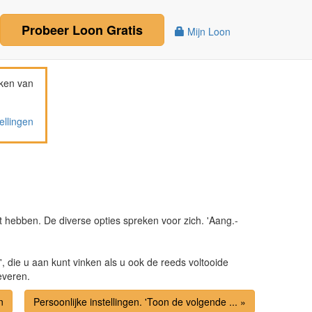
Probeer
Loon
Gratis
Mijn Loon
ken van
ellingen
 hebben. De diverse opties spreken voor zich. 'Aang.-
', die u aan kunt vinken als u ook de reeds voltooide
leveren.
n
Persoonlijke instellingen. 'Toon de volgende ... »