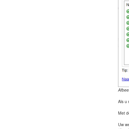
Afbee
Als u
Met d
Uw we