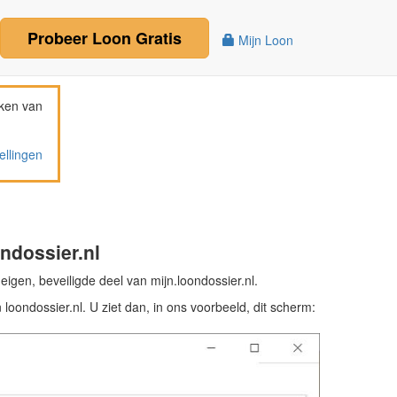
Probeer
Loon
Gratis
Mijn Loon
ken van
ellingen
ndossier.nl
igen, beveiligde deel van mijn.loondossier.nl.
ondossier.nl. U ziet dan, in ons voorbeeld, dit scherm: