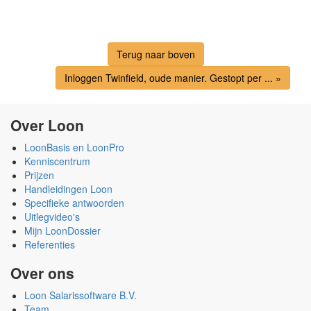
Terug naar boven
Inloggen Twinfield, oude manier. Gestopt per ... »
Over Loon
LoonBasis en LoonPro
Kenniscentrum
Prijzen
Handleidingen Loon
Specifieke antwoorden
Uitlegvideo's
Mijn LoonDossier
Referenties
Over ons
Loon Salarissoftware B.V.
Team