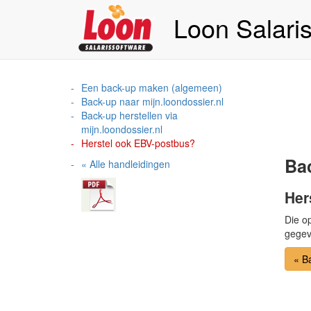
Loon Salari
Een back-up maken (algemeen)
Back-up naar mijn.loondossier.nl
Back-up herstellen via
mijn.loondossier.nl
Herstel ook EBV-postbus?
Bac
« Alle handleidingen
Her
Die op
gegev
« Ba