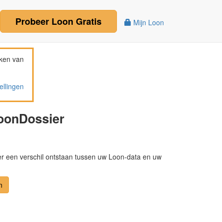
Probeer
Loon
Gratis
Mijn Loon
ken van
ellingen
LoonDossier
 er een verschil ontstaan tussen uw Loon-data en uw
n