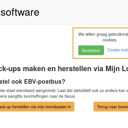
ssoftware
We willen graag gebruikma
cookies.
Cookie-inst
Accepteer
k-ups maken en herstellen via Mijn 
stel ook EBV-postbus?
tie staat standaard aangevinkt. Laat dat alstublieft ook zo anders kan
ens aangifte loonheffingen naar de fiscus.
ck-up herstellen via mijn.loondossier.nl
Terug naar bove