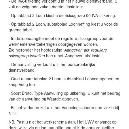
- De IVA-uitkering verloont u in het nieuwe dienstverband. U
zult de volgende zaken moeten instellen:
· Op tabblad 2 Loon kiest u de risicogroep 00 IVA-uitkering.
· Op tabblad 2 Loon, subtabblad Loonheffing kiest u voor de
groene tabel.
· In de loonaangifte moet de reguliere risicogroep voor de
werknemersverzekeringen doorgegeven worden.
Zie hieronder het hoofdstukje ‘
Aangeven als’ reguliere
risicogroep instellen
hoe u het ‘Aangeven als’ instelt.
- De aanvulling verloont u in het oorspronkelijke
dienstverband.
· Gaat u naar tabblad 2 Loon, subtabblad Looncomponenten,
knop Voeg toe.
· Soort Bruto, Type Aanvulling op uitkering. U kunt het bedrag
van de aanvulling bij Waarde opgeven.
· Bij het verlonen zet u in het Verloningsscherm een vinkje bij
Nihil.
NB. Past u niet het werkschema aan, Het UWV ontvangt op
deze wijze via de loonaangifte namelijk de oorspronkelijke