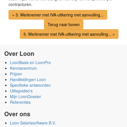
contracturen.
« 3. Werknemer met IVA-uitkering met aanvulling...
Terug naar boven
5. Werknemer met IVA-uitkering met aanvulling... »
Over Loon
LoonBasis en LoonPro
Kenniscentrum
Prijzen
Handleidingen Loon
Specifieke antwoorden
Uitlegvideo's
Mijn LoonDossier
Referenties
Over ons
Loon Salarissoftware B.V.